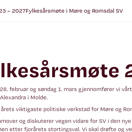
23 – 2027
Fylkesårsmøte i Møre og Romsdal SV
lkesårsmøte
28. februar og søndag 1. mars gjennomfører vi vår
Alexandra i Molde.
 årets viktigaste politiske verkstad for Møre og Ro
ramover og diskuterer vegen vidare for SV i den nye 
nen etter fjorårets stortingsval. Vi skal drøfte og v