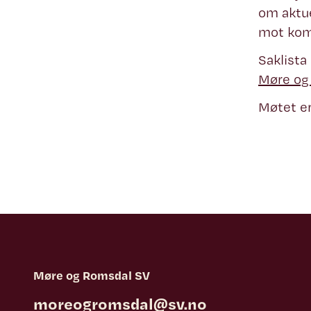
om aktuel
mot komm
Saklista
Møre og
Møtet er
Møre og Romsdal SV
moreogromsdal@sv.no