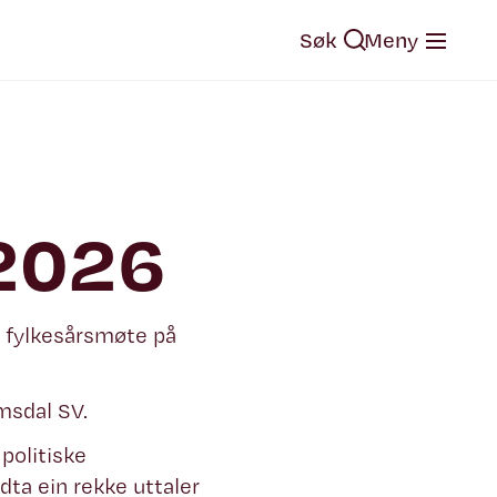
Søk
Meny
 2026
t fylkesårsmøte på
msdal SV.
politiske
edta ein rekke uttaler