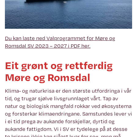
Du kan laste ned Valprogrammet for Møre og
Romsdal SV 2023 – 2027 i PDF her.
Eit grønt og rettferdig
Møre og Romsdal
Klima- og naturkrisa er den største utfordringa i vår
tid, og trugar sjølve livsgrunnlaget vårt. Tap av
natur og biologisk mangfald rokkar ved økosystema
og forsterkar klimaendringane. Samstundes lever vi
i ei tid prega av aukande forskjellar, dyrtid og
aukande fattigdom. Vi i SV er tydelege på at desse
to krisene ikkje kan sjåast kvar for seg, men må