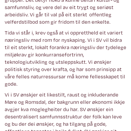
samfunnsliv, og vere del av eit trygt og seriøst
arbeidsliv. Vi går til val på eit sterkt offentleg
velferdstilbod som gir fridom til den enkelte.
Tida vi står i, krev også at vi opprettheld eit variert
næringsliv med rom for nyskaping. Vi i SV vil bidra
til eit sterkt, lokalt forankra næringsliv der tydelege
miljøkrav gir konkurransefortrinn,
teknologiutvikling og utsleppskutt. Vi ønskjer
politisk styring over krafta, og har som prinsipp at
våre felles naturressursar må kome fellesskapet til
gode.
Vi i SV ønskjer eit likestilt, raust og inkluderande
Møre og Romsdal, der bakgrunn eller økonomi ikkje
avgjer kva moglegheiter du har. SV ønskjer ein
desentralisert samfunnsstruktur der folk kan leve
og bu der dei ønskjer, og ha tilgang på gode,