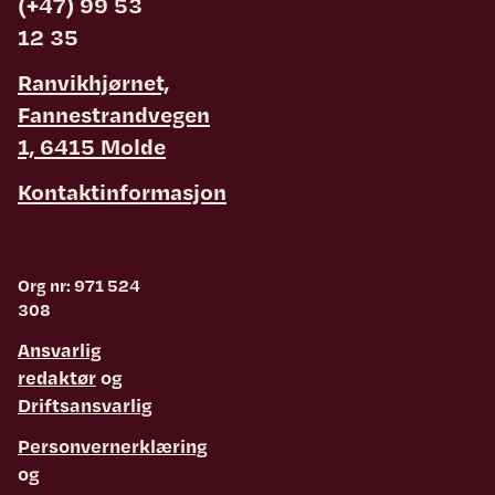
(+47) 99 53
12 35
Ranvikhjørnet,
Fannestrandvegen
1, 6415 Molde
Kontaktinformasjon
Org nr: 971 524
308
Ansvarlig
redaktør
og
Driftsansvarlig
Personvernerklæring
og