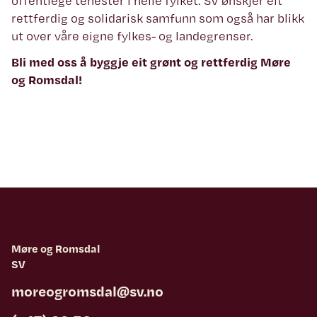
offentlege tenester i heile fylket. SV ønskjer eit
rettferdig og solidarisk samfunn som også har blikk
ut over våre eigne fylkes- og landegrenser.
Bli med oss å byggje eit grønt og rettferdig Møre
og Romsdal!
Møre og Romsdal
SV
moreogromsdal@sv.no