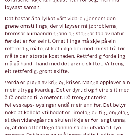
løysast saman.
Det hastar å ta fylket vårt vidare gjennom den
grøne omstillinga, der vi løyser miljøproblema,
bremsar klimaendringane og stoggar tap av natur
før det er for seint. Omstillinga må skje på ein
rettferdig måte, slik at ikkje dei med minst frå før
må ta den største kostnaden. Rettferdig fordeling
må gå hand i hand med det grøne skiftet. Vi treng
eit rettferdig, grønt skifte.
Verda er prega av krig og kriser. Mange opplever ein
meir utrygg kvardag. Det er dyrtid og fleire slit med
å få endane til å møtest. Då trengst sterke
fellesskaps-løysingar endå meir enn før. Det betyr
noko at kollektivtilbodet er rimeleg og tilgjengeleg,
at den vidaregåande skulen ikkje er for langt unna,
og at den offentlege tannhelsa blir utvida til nye
grupper. Det betyr noko å kunne delta i kultur- og